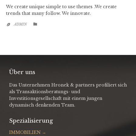
We create unique simple to use themes .We create
trends that many follow. We innovate.
CATEGORY

ADMIN

Über uns
Das Unternehmen Hronek & partners profiliert sich
als Transaktionsberatungs- und
Investitionsgesellschaft mit einem jungen
dynamisch denkenden Team.
Spezialisierung
IMMOBILIEN →