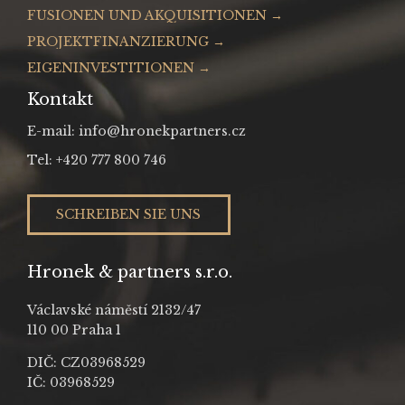
FUSIONEN UND AKQUISITIONEN →
PROJEKTFINANZIERUNG →
EIGENINVESTITIONEN →
Kontakt
E-mail: info@hronekpartners.cz
Tel: +420 777 800 746
SCHREIBEN SIE UNS
Hronek & partners s.r.o.
Václavské náměstí 2132/47
110 00 Praha 1
DIČ: CZ03968529
IČ: 03968529